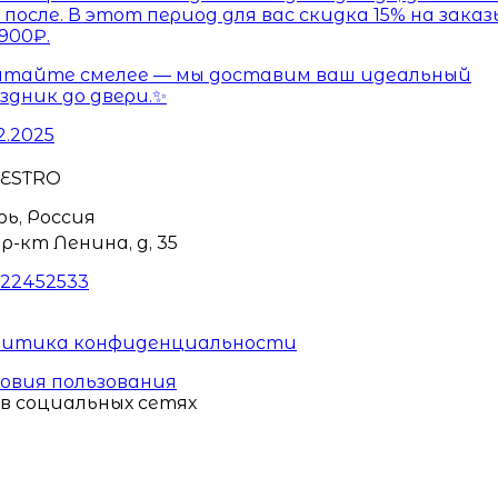
 после. В этот период для вас скидка 15% на заказ
900₽.
тайте смелее — мы доставим ваш идеальный
здник до двери.✨
12.2025
ESTRO
рь, Россия
р-кт Ленина, д, 35
22452533
литика конфиденциальности
овия пользования
в социальных сетях